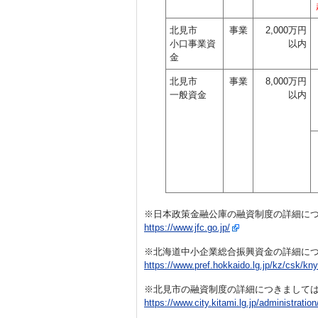
北見市
事業
2,000万円
小口事業資
以内
金
北見市
事業
8,000万円
一般資金
以内
※日本政策金融公庫の融資制度の詳細につ
https://www.jfc.go.jp/
※北海道中小企業総合振興資金の詳細につ
https://www.pref.hokkaido.lg.jp/kz/csk/kny
※北見市の融資制度の詳細につきましては
https://www.city.kitami.lg.jp/administrati