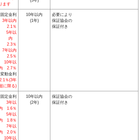
(5年)
ります
固定金利
10年以内
必要により
3年以内
(1年)
保証協会の
2.1％
保証付き
5年以
内
2.3
％
7年以内
2.5％
10年以
内 2.7％
変動金利
2.1％(3年
超に限る)
固定金利
10年以内
保証協会の
3年以
(2年)
保証付き
内 1.6％
5年以
内 1.8％
7年以
内 2.0％
10年以