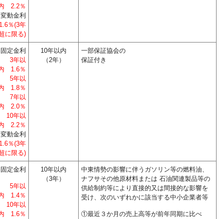
内 2.2％
変動金利
1.6％(3年
超に限る)
固定金利
10年以内
一部保証協会の
3年以
（2年）
保証付き
内 1.6％
5年以
内 1.8％
7年以
内 2.0％
10年以
内 2.2％
変動金利
1.6％(3年
超に限る)
固定金利
10年以内
中東情勢の影響に伴うガソリン等の燃料油、
（3年）
ナフサその他原材料または 石油関連製品等の
5年以
供給制約等により直接的又は間接的な影響を
内 1.4％
受け、次のいずれかに該当する中小企業者等
10年以
内 1.6％
①最近３か月の売上高等が前年同期に比べ