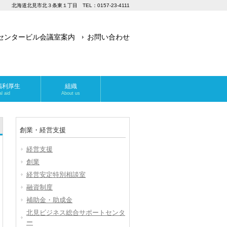
北海道北見市北３条東１丁目 TEL：0157-23-4111
センタービル会議室案内
お問い合わせ
福利厚生
組織
l aid
About us
創業・経営支援
経営支援
創業
経営安定特別相談室
融資制度
補助金・助成金
北見ビジネス総合サポートセンタ
ー