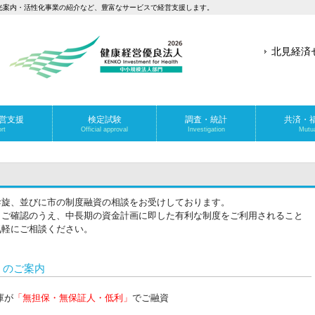
光案内・活性化事業の紹介など、豊富なサービスで経営支援します。
北見経済
営支援
検定試験
調査・統計
共済・
rt
Official approval
Investigation
Mutua
斡旋、並びに市の制度融資の相談をお受けしております。
くご確認のうえ、中長期の資金計画に即した有利な制度をご利用されること
気軽にご相談ください。
」のご案内
庫が
「無担保・無保証人・低利」
でご融資