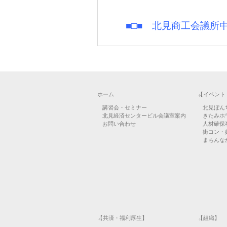
■□■ 北見商工会議所
ホーム
【イベント
講習会・セミナー
北見ぼん
北見経済センタービル会議室案内
きたみホ
お問い合わせ
人材確保
街コン・
まちんなか
【共済・福利厚生】
【組織】