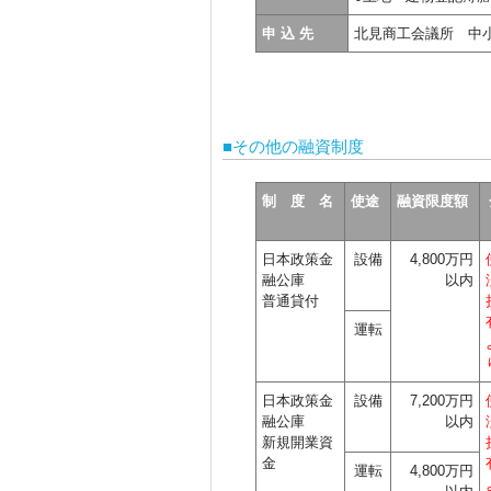
申 込 先
北見商工会議所 中小
■その他の融資制度
制 度 名
使途
融資限度額
日本政策金
設備
4,800万円
融公庫
以内
普通貸付
運転
日本政策金
設備
7,200万円
融公庫
以内
新規開業資
金
運転
4,800万円