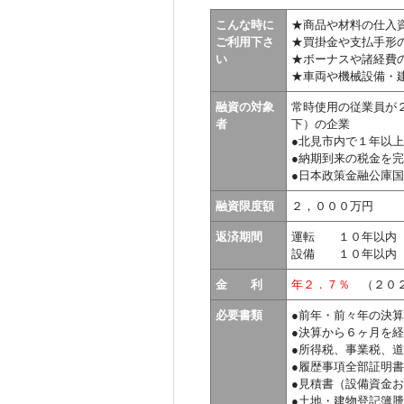
こんな時に
★商品や材料の仕入
ご利用下さ
★買掛金や支払手形
い
★ボーナスや諸経費
★車両や機械設備・
融資の対象
常時使用の従業員が
者
下）の企業
●北見市内で１年以
●納期到来の税金を
●日本政策金融公庫
融資限度額
２，０００万円
返済期間
運転 １０年以内（
設備 １０年以内（
金 利
年２．７％
（２０２
必要書類
●前年・前々年の決
●決算から６ヶ月を
●所得税、事業税、
●履歴事項全部証明
●見積書（設備資金
●土地・建物登記簿