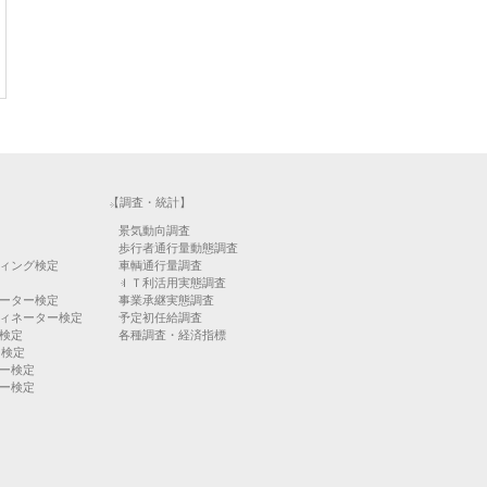
【調査・統計】
景気動向調査
歩行者通行量動態調査
ィング検定
車輌通行量調査
ＩＴ利活用実態調査
ーター検定
事業承継実態調査
ィネーター検定
予定初任給調査
検定
各種調査・経済指標
）検定
ー検定
ー検定