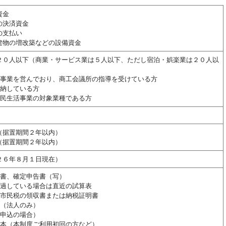
資金
の決済資金
の支払い
建物の増改築などの設備資金
２０人以下（商業・サービス業は５人以下、ただし宿泊・娯楽業は２０人以
上事業を営んでおり、商工会議所の指導を受けている方
完納している方
国民生活事業の対象業種である方
据置期間２年以内）
据置期間２年以内）
６年８月１日現在）
算書、確定申告書（写）
経過している場合は直近の試算表
道市民税の領収書または納税証明書
書（法人のみ）
お申込の場合）
謄本（本制度ご利用初回の方など）