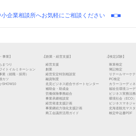
中小企業相談所へお気軽にご相談ください ■□■
・事業】
【創業・経営支援】
【検定試験】
ちまつり
経営支援
珠算検定
ワイトイルミネーション
創業
簿記検定
事業（就職・採用）
経営安定特別相談室
リテールマーケテ
婚カツ
融資制度
PC検定
SHOW10
北見ビジネス総合サポートセンター
カラーコーディネ
補助金・助成金
福祉住環境コーデ
労働保険事務組合
ビジネス実務法務
事業承継相談室
環境社会（ECO
経営発達支援計画
ビジネスマネジャ
事業継続力強化支援計画
北海道観光マスタ
商工会議所活用ガイド
検定申込書PDF