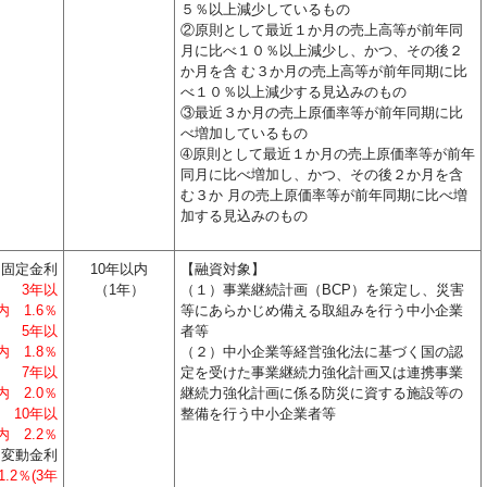
５％以上減少しているもの
②原則として最近１か月の売上高等が前年同
月に比べ１０％以上減少し、かつ、その後２
か月を含 む３か月の売上高等が前年同期に比
べ１０％以上減少する見込みのもの
③最近３か月の売上原価率等が前年同期に比
べ増加しているもの
➃原則として最近１か月の売上原価率等が前年
同月に比べ増加し、かつ、その後２か月を含
む３か 月の売上原価率等が前年同期に比べ増
加する見込みのもの
固定金利
10年以内
【融資対象】
3年以
（1年）
（１）事業継続計画（BCP）を策定し、災害
内 1.6％
等にあらかじめ備える取組みを行う中小企業
5年以
者等
内 1.8％
（２）中小企業等経営強化法に基づく国の認
7年以
定を受けた事業継続力強化計画又は連携事業
内 2.0％
継続力強化計画に係る防災に資する施設等の
10年以
整備を行う中小企業者等
内 2.2％
変動金利
1.2％(3年