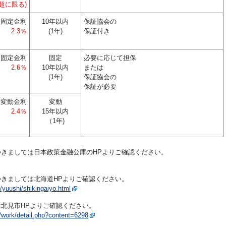
超に限る)
固定金利
10年以内
保証協会の
2.3％
(1年)
保証付き
固定金利
固定
必要に応じて担保
2.6％
10年以内
または
(1年)
保証協会の
保証が必要
変動金利
変動
2.4％
15年以内
（1年)
きましては日本政策金融公庫のHPよりご確認ください。
きましては北海道HPよりご確認ください。
/yuushi/shikingaiyo.html
北見市HPよりご確認ください。
on/work/detail.php?content=6298