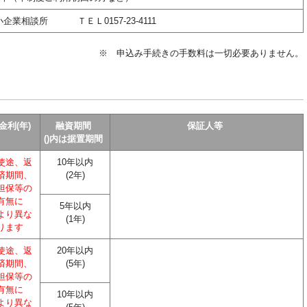
企業相談所 ＴＥＬ0157-23-4111
※ 申込み手続きの手数料は一切必要ありません。
金利(年)
融資期間
保証人等
()内は据置期間
使途、返
10年以内
済期間、
(2年)
担保等の
有無に
5年以内
より異な
(1年)
ります
使途、返
20年以内
済期間、
(5年)
担保等の
有無に
10年以内
より異な