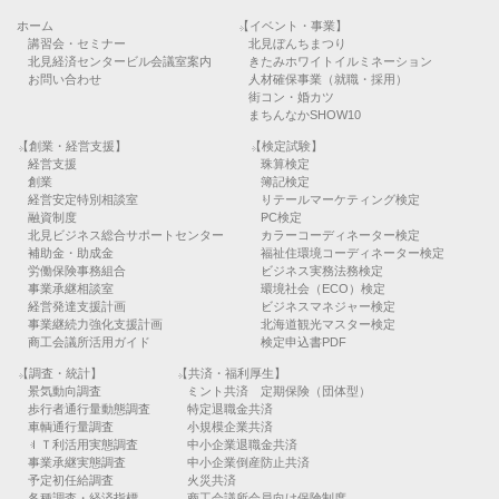
ホーム
【イベント・事業】
講習会・セミナー
北見ぼんちまつり
北見経済センタービル会議室案内
きたみホワイトイルミネーション
お問い合わせ
人材確保事業（就職・採用）
街コン・婚カツ
まちんなかSHOW10
【創業・経営支援】
【検定試験】
経営支援
珠算検定
創業
簿記検定
経営安定特別相談室
リテールマーケティング検定
融資制度
PC検定
北見ビジネス総合サポートセンター
カラーコーディネーター検定
補助金・助成金
福祉住環境コーディネーター検定
労働保険事務組合
ビジネス実務法務検定
事業承継相談室
環境社会（ECO）検定
経営発達支援計画
ビジネスマネジャー検定
事業継続力強化支援計画
北海道観光マスター検定
商工会議所活用ガイド
検定申込書PDF
【調査・統計】
【共済・福利厚生】
景気動向調査
ミント共済 定期保険（団体型）
歩行者通行量動態調査
特定退職金共済
車輌通行量調査
小規模企業共済
ＩＴ利活用実態調査
中小企業退職金共済
事業承継実態調査
中小企業倒産防止共済
予定初任給調査
火災共済
各種調査・経済指標
商工会議所会員向け保険制度