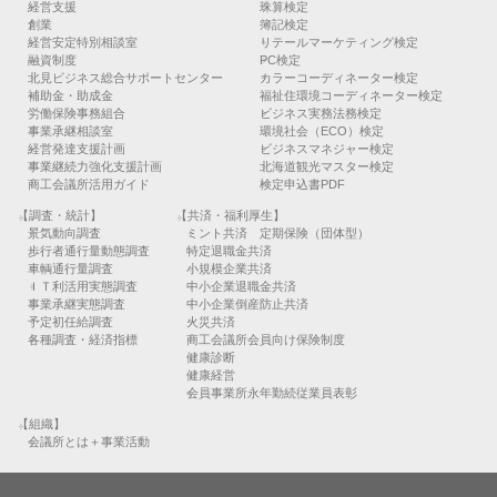
経営支援
珠算検定
創業
簿記検定
経営安定特別相談室
リテールマーケティング検定
融資制度
PC検定
北見ビジネス総合サポートセンター
カラーコーディネーター検定
補助金・助成金
福祉住環境コーディネーター検定
労働保険事務組合
ビジネス実務法務検定
事業承継相談室
環境社会（ECO）検定
経営発達支援計画
ビジネスマネジャー検定
事業継続力強化支援計画
北海道観光マスター検定
商工会議所活用ガイド
検定申込書PDF
【調査・統計】
【共済・福利厚生】
景気動向調査
ミント共済 定期保険（団体型）
歩行者通行量動態調査
特定退職金共済
車輌通行量調査
小規模企業共済
ＩＴ利活用実態調査
中小企業退職金共済
事業承継実態調査
中小企業倒産防止共済
予定初任給調査
火災共済
各種調査・経済指標
商工会議所会員向け保険制度
健康診断
健康経営
会員事業所永年勤続従業員表彰
【組織】
会議所とは＋事業活動