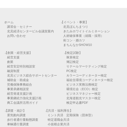
ホーム
【イベント・事業】
講習会・セミナー
北見ぼんちまつり
北見経済センタービル会議室案内
きたみホワイトイルミネーション
お問い合わせ
人材確保事業（就職・採用）
街コン・婚カツ
まちんなかSHOW10
【創業・経営支援】
【検定試験】
経営支援
珠算検定
創業
簿記検定
経営安定特別相談室
リテールマーケティング検定
融資制度
PC検定
北見ビジネス総合サポートセンター
カラーコーディネーター検定
補助金・助成金
福祉住環境コーディネーター検定
労働保険事務組合
ビジネス実務法務検定
事業承継相談室
環境社会（ECO）検定
経営発達支援計画
ビジネスマネジャー検定
事業継続力強化支援計画
北海道観光マスター検定
商工会議所活用ガイド
検定申込書PDF
【調査・統計】
【共済・福利厚生】
景気動向調査
ミント共済 定期保険（団体型）
歩行者通行量動態調査
特定退職金共済
車輌通行量調査
小規模企業共済