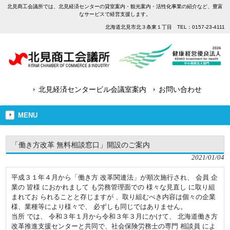
北見商工会議所では、北見経済センターの貸室案内・観光案内・活性化事業の紹介など、豊富
なサービスで経営支援します。
北海道北見市北３条東１丁目 TEL：0157-23-4111
北見経済センタービル会議室案内
お問い合わせ
MENU
「働き方改革 無料相談窓口」開設のご案内
2021/01/04
平成３１年４月から「働き方 改革関連法」が順次施行され、 会員 企
業の 皆様 におかれまして も労務管理面での 様々な見直し に取り組
まれてお られることと存じますが 、取り組むべき内容は個々の企業
様、業種等により様々で、 必ずしも同じではありません。
当所 では、 令和３年１月から令和３年３月にかけて、 北海道働き方
改革推進支援センターと共同で、社会保険労務士の専門 相談員 によ