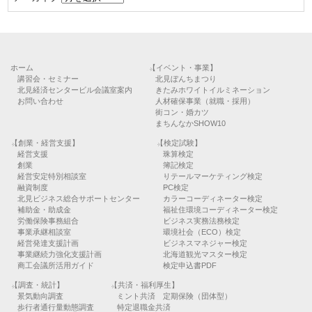
ホーム
【イベント・事業】
講習会・セミナー
北見ぼんちまつり
北見経済センタービル会議室案内
きたみホワイトイルミネーション
お問い合わせ
人材確保事業（就職・採用）
街コン・婚カツ
まちんなかSHOW10
【創業・経営支援】
【検定試験】
経営支援
珠算検定
創業
簿記検定
経営安定特別相談室
リテールマーケティング検定
融資制度
PC検定
北見ビジネス総合サポートセンター
カラーコーディネーター検定
補助金・助成金
福祉住環境コーディネーター検定
労働保険事務組合
ビジネス実務法務検定
事業承継相談室
環境社会（ECO）検定
経営発達支援計画
ビジネスマネジャー検定
事業継続力強化支援計画
北海道観光マスター検定
商工会議所活用ガイド
検定申込書PDF
【調査・統計】
【共済・福利厚生】
景気動向調査
ミント共済 定期保険（団体型）
歩行者通行量動態調査
特定退職金共済