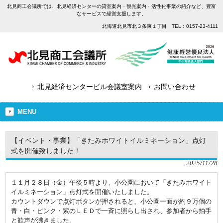
北見商工会議所では、北見経済センターの貸室案内・観光案内・活性化事業の紹介など、豊富
なサービスで経営支援します。
北海道北見市北３条東１丁目 TEL：0157-23-4111
北見経済センタービル会議室案内
お問い合わせ
MENU
【イベント・事業】「きたみホワイトイルミネーション」点灯
式を開催致しました！
2025/11/28
１１月２８日（金）午後５時より、小公園において「きたみホワイト
イルミネーション」点灯式を開催いたしました。
カウントダウンで点灯ボタンが押されると、小公園一面が約９万個の
青・白・ピンク・紫のＬＥＤで一斉に照らし出され、参加者から拍手
と歓声が沸きました。