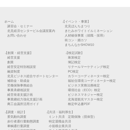
ホーム
【イベント・事業】
講習会・セミナー
北見ぼんちまつり
北見経済センタービル会議室案内
きたみホワイトイルミネーション
お問い合わせ
人材確保事業（就職・採用）
街コン・婚カツ
まちんなかSHOW10
【創業・経営支援】
【検定試験】
経営支援
珠算検定
創業
簿記検定
経営安定特別相談室
リテールマーケティング検定
融資制度
PC検定
北見ビジネス総合サポートセンター
カラーコーディネーター検定
補助金・助成金
福祉住環境コーディネーター検定
労働保険事務組合
ビジネス実務法務検定
事業承継相談室
環境社会（ECO）検定
経営発達支援計画
ビジネスマネジャー検定
事業継続力強化支援計画
北海道観光マスター検定
商工会議所活用ガイド
検定申込書PDF
【調査・統計】
【共済・福利厚生】
景気動向調査
ミント共済 定期保険（団体型）
歩行者通行量動態調査
特定退職金共済
車輌通行量調査
小規模企業共済