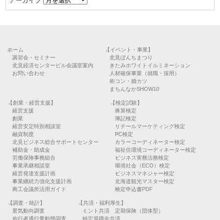
アーカイブ
ホーム
【イベント・事業】
講習会・セミナー
北見ぼんちまつり
北見経済センタービル会議室案内
きたみホワイトイルミネーション
お問い合わせ
人材確保事業（就職・採用）
街コン・婚カツ
まちんなかSHOW10
【創業・経営支援】
【検定試験】
経営支援
珠算検定
創業
簿記検定
経営安定特別相談室
リテールマーケティング検定
融資制度
PC検定
北見ビジネス総合サポートセンター
カラーコーディネーター検定
補助金・助成金
福祉住環境コーディネーター検定
労働保険事務組合
ビジネス実務法務検定
事業承継相談室
環境社会（ECO）検定
経営発達支援計画
ビジネスマネジャー検定
事業継続力強化支援計画
北海道観光マスター検定
商工会議所活用ガイド
検定申込書PDF
【調査・統計】
【共済・福利厚生】
景気動向調査
ミント共済 定期保険（団体型）
歩行者通行量動態調査
特定退職金共済