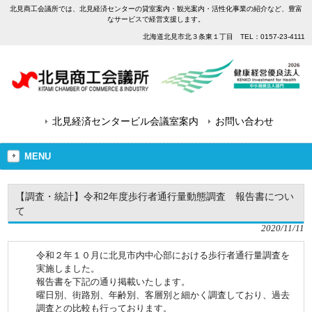
北見商工会議所では、北見経済センターの貸室案内・観光案内・活性化事業の紹介など、豊富
なサービスで経営支援します。
北海道北見市北３条東１丁目 TEL：0157-23-4111
北見経済センタービル会議室案内
お問い合わせ
MENU
【調査・統計】令和2年度歩行者通行量動態調査 報告書につい
て
2020/11/11
令和２年１０月に北見市内中心部における歩行者通行量調査を
実施しました。
報告書を下記の通り掲載いたします。
曜日別、街路別、年齢別、客層別と細かく調査しており、過去
調査との比較も行っております。