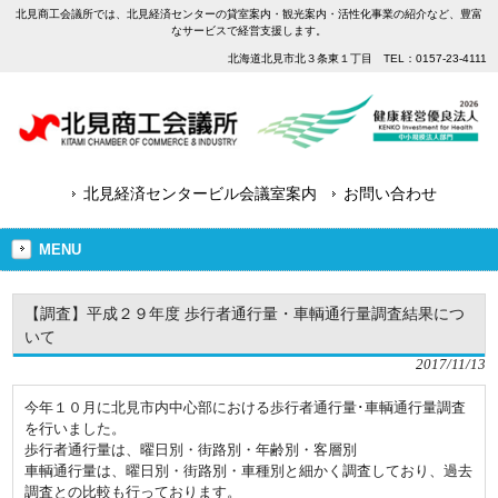
北見商工会議所では、北見経済センターの貸室案内・観光案内・活性化事業の紹介など、豊富
なサービスで経営支援します。
北海道北見市北３条東１丁目 TEL：0157-23-4111
北見経済センタービル会議室案内
お問い合わせ
MENU
【調査】平成２９年度 歩行者通行量・車輌通行量調査結果につ
いて
2017/11/13
今年１０月に北見市内中心部における歩行者通行量･車輌通行量調査
を行いました。
歩行者通行量は、曜日別・街路別・年齢別・客層別
車輌通行量は、曜日別・街路別・車種別と細かく調査しており、過去
調査との比較も行っております。