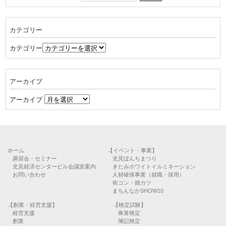
カテゴリー
カテゴリー
アーカイブ
アーカイブ
ホーム
【イベント・事業】
講習会・セミナー
北見ぼんちまつり
北見経済センタービル会議室案内
きたみホワイトイルミネーション
お問い合わせ
人材確保事業（就職・採用）
街コン・婚カツ
まちんなかSHOW10
【創業・経営支援】
【検定試験】
経営支援
珠算検定
創業
簿記検定