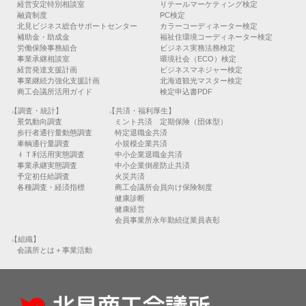
経営安定特別相談室
リテールマーケティング検定
融資制度
PC検定
北見ビジネス総合サポートセンター
カラーコーディネーター検定
補助金・助成金
福祉住環境コーディネーター検定
労働保険事務組合
ビジネス実務法務検定
事業承継相談室
環境社会（ECO）検定
経営発達支援計画
ビジネスマネジャー検定
事業継続力強化支援計画
北海道観光マスター検定
商工会議所活用ガイド
検定申込書PDF
【調査・統計】
【共済・福利厚生】
景気動向調査
ミント共済 定期保険（団体型）
歩行者通行量動態調査
特定退職金共済
車輌通行量調査
小規模企業共済
ＩＴ利活用実態調査
中小企業退職金共済
事業承継実態調査
中小企業倒産防止共済
予定初任給調査
火災共済
各種調査・経済指標
商工会議所会員向け保険制度
健康診断
健康経営
会員事業所永年勤続従業員表彰
【組織】
会議所とは＋事業活動