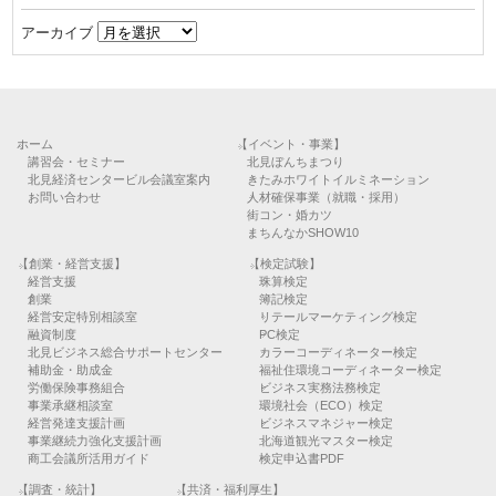
アーカイブ
ホーム
【イベント・事業】
講習会・セミナー
北見ぼんちまつり
北見経済センタービル会議室案内
きたみホワイトイルミネーション
お問い合わせ
人材確保事業（就職・採用）
街コン・婚カツ
まちんなかSHOW10
【創業・経営支援】
【検定試験】
経営支援
珠算検定
創業
簿記検定
経営安定特別相談室
リテールマーケティング検定
融資制度
PC検定
北見ビジネス総合サポートセンター
カラーコーディネーター検定
補助金・助成金
福祉住環境コーディネーター検定
労働保険事務組合
ビジネス実務法務検定
事業承継相談室
環境社会（ECO）検定
経営発達支援計画
ビジネスマネジャー検定
事業継続力強化支援計画
北海道観光マスター検定
商工会議所活用ガイド
検定申込書PDF
【調査・統計】
【共済・福利厚生】