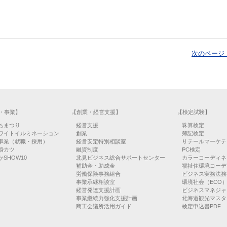
。
次のページ 
・事業】
【創業・経営支援】
【検定試験】
ちまつり
経営支援
珠算検定
ワイトイルミネーション
創業
簿記検定
事業（就職・採用）
経営安定特別相談室
リテールマーケテ
婚カツ
融資制度
PC検定
SHOW10
北見ビジネス総合サポートセンター
カラーコーディネ
補助金・助成金
福祉住環境コーデ
労働保険事務組合
ビジネス実務法務
事業承継相談室
環境社会（ECO
経営発達支援計画
ビジネスマネジャ
事業継続力強化支援計画
北海道観光マスタ
商工会議所活用ガイド
検定申込書PDF