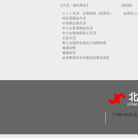
【共済・福利厚生】
【組織】
ミント共済 定期保険（団体型）
会議所と
特定退職金共済
小規模企業共済
中小企業退職金共済
中小企業倒産防止共済
火災共済
商工会議所会員向け保険制度
健康診断
健康経営
会員事業所永年勤続従業員表彰
〒090-002