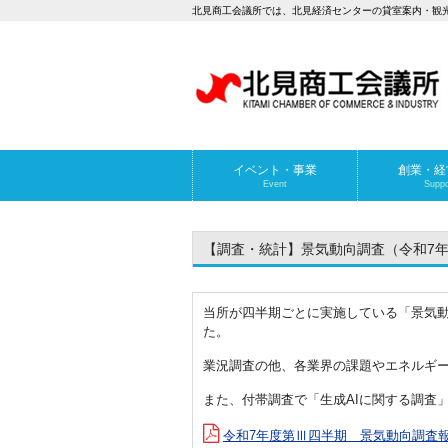
北見商工会議所では、北見経済センターの貸室案内・観
イベント・事業
創業・経
Event
Suppo
【調査・統計】景気動向調査（令和7
当所が四半期ごとに実施している「景気動
た。
業況調査の他、各業界の課題やエネルギ
また、付帯調査で「生成AIに関する調査
令和7年度第Ⅲ四半期 景気動向調査