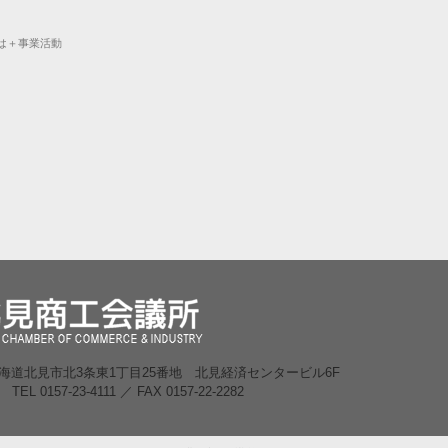
は＋事業活動
3 北海道北見市北3条東1丁目25番地 北見経済センタービル6F
TEL 0157-23-4111 ／ FAX 0157-22-2282