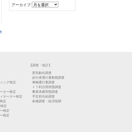
アーカイブ
»
【調査・統計】
景気動向調査
歩行者通行量動態調査
ィング検定
車輌通行量調査
ＩＴ利活用実態調査
ーター検定
事業承継実態調査
ィネーター検定
予定初任給調査
検定
各種調査・経済指標
）検定
ー検定
ー検定