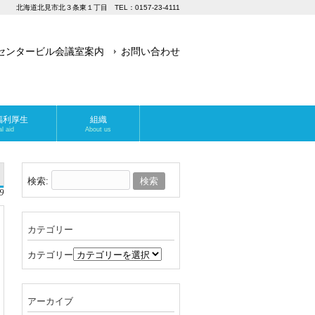
北海道北見市北３条東１丁目 TEL：0157-23-4111
センタービル会議室案内
お問い合わせ
福利厚生
組織
l aid
About us
検索:
9
カテゴリー
カテゴリー
アーカイブ