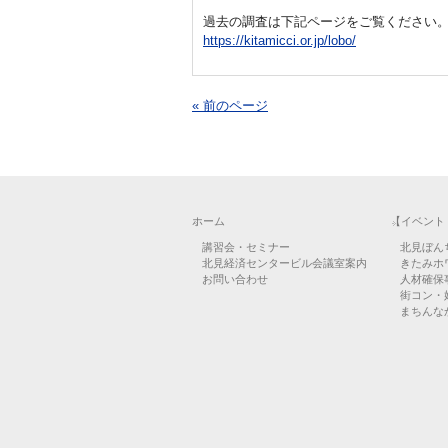
過去の調査は下記ページをご覧ください
https://kitamicci.or.jp/lobo/
« 前のページ
ホーム
【イベント
講習会・セミナー
北見ぼん
北見経済センタービル会議室案内
きたみホ
お問い合わせ
人材確保
街コン・
まちんなか