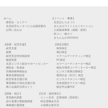
ホーム
【イベント・事業】
講習会・セミナー
北見ぼんちまつり
北見経済センタービル会議室案内
きたみホワイトイルミネーション
お問い合わせ
人材確保事業（就職・採用）
街コン・婚カツ
まちんなかSHOW10
【創業・経営支援】
【検定試験】
経営支援
珠算検定
創業
簿記検定
経営安定特別相談室
リテールマーケティング検定
融資制度
PC検定
北見ビジネス総合サポートセンター
カラーコーディネーター検定
補助金・助成金
福祉住環境コーディネーター検定
労働保険事務組合
ビジネス実務法務検定
事業承継相談室
環境社会（ECO）検定
経営発達支援計画
ビジネスマネジャー検定
事業継続力強化支援計画
北海道観光マスター検定
商工会議所活用ガイド
検定申込書PDF
【調査・統計】
【共済・福利厚生】
景気動向調査
ミント共済 定期保険（団体型）
歩行者通行量動態調査
特定退職金共済
車輌通行量調査
小規模企業共済