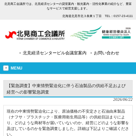
北見商工会議所では、北見経済センターの貸室案内・観光案内・活性化事業の紹介など、豊富
なサービスで経営支援します。
北海道北見市北３条東１丁目 TEL：0157-23-4111
北見経済センタービル会議室案内
お問い合わせ
MENU
【緊急調査】中東情勢緊迫化に伴う石油製品の供給不足および
経営への影響緊急調査
2026/06/22
現在の中東情勢緊迫化により、原油価格の不安定さと石油由来製品
（ナフサ・プラスチック・医療用衛生用品等）の供給目詰まりによ
り、どのような商材等が届いていないのか、経営にどのような影響を
及ぼしているのかを緊急調査しました。詳細は下記よりご確認くださ
い。