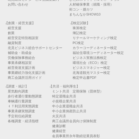
お問い合わせ
人材確保事業（就職・採用）
街コン・婚カツ
まちんなかSHOW10
【創業・経営支援】
【検定試験】
経営支援
珠算検定
創業
簿記検定
経営安定特別相談室
リテールマーケティング検定
融資制度
PC検定
北見ビジネス総合サポートセンター
カラーコーディネーター検定
補助金・助成金
福祉住環境コーディネーター検定
労働保険事務組合
ビジネス実務法務検定
事業承継相談室
環境社会（ECO）検定
経営発達支援計画
ビジネスマネジャー検定
事業継続力強化支援計画
北海道観光マスター検定
商工会議所活用ガイド
検定申込書PDF
【調査・統計】
【共済・福利厚生】
景気動向調査
ミント共済 定期保険（団体型）
歩行者通行量動態調査
特定退職金共済
車輌通行量調査
小規模企業共済
ＩＴ利活用実態調査
中小企業退職金共済
事業承継実態調査
中小企業倒産防止共済
予定初任給調査
火災共済
各種調査・経済指標
商工会議所会員向け保険制度
健康診断
健康経営
会員事業所永年勤続従業員表彰