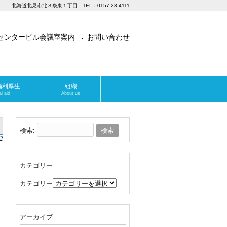
北海道北見市北３条東１丁目 TEL：0157-23-4111
センタービル会議室案内
お問い合わせ
福利厚生
組織
l aid
About us
検索:
2
カテゴリー
カテゴリー
アーカイブ