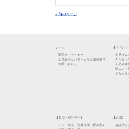
« 前のページ
ホーム
【イベント
講習会・セミナー
北見ぼん
北見経済センタービル会議室案内
きたみホ
お問い合わせ
人材確保
街コン・
まちんなか
【共済・福利厚生】
【組織】
ミント共済 定期保険（団体型）
会議所と