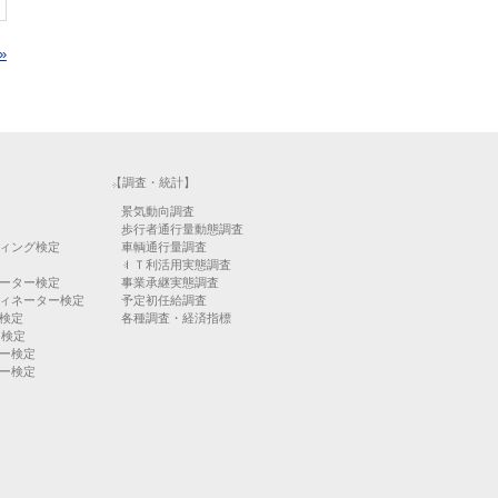
»
【調査・統計】
景気動向調査
歩行者通行量動態調査
ィング検定
車輌通行量調査
ＩＴ利活用実態調査
ーター検定
事業承継実態調査
ィネーター検定
予定初任給調査
検定
各種調査・経済指標
）検定
ー検定
ー検定