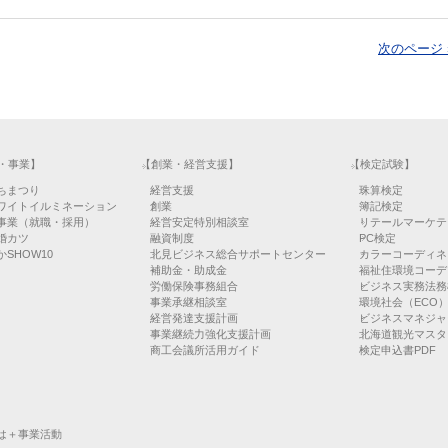
次のページ 
・事業】
【創業・経営支援】
【検定試験】
ちまつり
経営支援
珠算検定
ワイトイルミネーション
創業
簿記検定
事業（就職・採用）
経営安定特別相談室
リテールマーケテ
婚カツ
融資制度
PC検定
SHOW10
北見ビジネス総合サポートセンター
カラーコーディネ
補助金・助成金
福祉住環境コーデ
労働保険事務組合
ビジネス実務法務
事業承継相談室
環境社会（ECO
経営発達支援計画
ビジネスマネジャ
事業継続力強化支援計画
北海道観光マスタ
商工会議所活用ガイド
検定申込書PDF
は＋事業活動