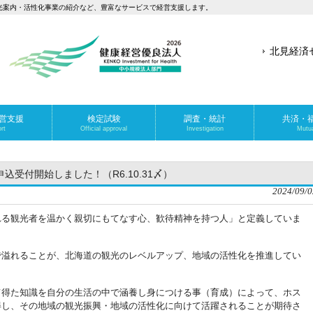
光案内・活性化事業の紹介など、豊富なサービスで経営支援します。
北見経済
営支援
検定試験
調査・統計
共済・
rt
Official approval
Investigation
Mutua
受付開始しました！（R6.10.31〆）
2024/09/0
れる観光者を温かく親切にもてなす心、歓待精神を持つ人」と定義していま
で溢れることが、北海道の観光のレベルアップ、地域の活性化を推進してい
て得た知識を自分の生活の中で涵養し身につける事（育成）によって、ホス
得し、その地域の観光振興・地域の活性化に向けて活躍されることが期待さ