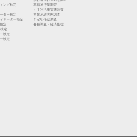
ィング検定
車輌通行量調査
ＩＴ利活用実態調査
ーター検定
事業承継実態調査
ィネーター検定
予定初任給調査
検定
各種調査・経済指標
）検定
ー検定
ー検定