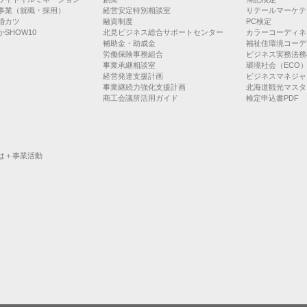
事業（就職・採用）
経営安定特別相談室
リテールマーケテ
婚カツ
融資制度
PC検定
SHOW10
北見ビジネス総合サポートセンター
カラーコーディネ
補助金・助成金
福祉住環境コーデ
労働保険事務組合
ビジネス実務法務
事業承継相談室
環境社会（ECO
経営発達支援計画
ビジネスマネジャ
事業継続力強化支援計画
北海道観光マスタ
商工会議所活用ガイド
検定申込書PDF
は＋事業活動