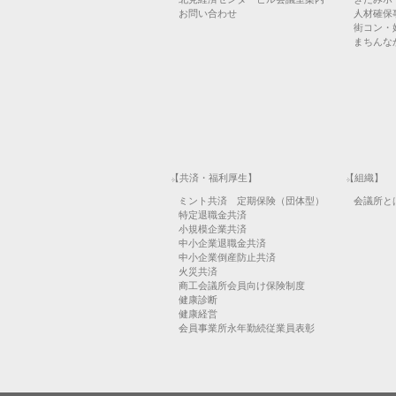
お問い合わせ
人材確保
街コン・
まちんなか
【共済・福利厚生】
【組織】
ミント共済 定期保険（団体型）
会議所と
特定退職金共済
小規模企業共済
中小企業退職金共済
中小企業倒産防止共済
火災共済
商工会議所会員向け保険制度
健康診断
健康経営
会員事業所永年勤続従業員表彰