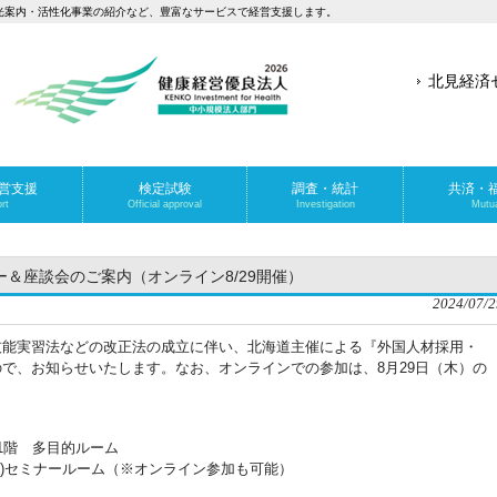
光案内・活性化事業の紹介など、豊富なサービスで経営支援します。
北見経済
営支援
検定試験
調査・統計
共済・
rt
Official approval
Investigation
Mutua
＆座談会のご案内（オンライン8/29開催）
2024/07/2
技能実習法などの改正法の成立に伴い、北海道主催による『外国人材採用・
で、お知らせいたします。なお、オンラインでの参加は、8月29日（木）の
ナ1階 多目的ルーム
(株)セミナールーム（※オンライン参加も可能）