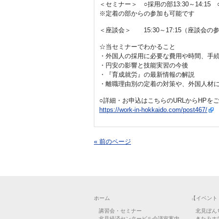
＜セミナー＞ ○採用の部13:30～14:15 ○
※定着の部からの参加も可能です
＜座談会＞ 15:30～17:15（座談
☆当セミナーでわかること
・外国人の採用に必要な費用や時間、手続
・円安の影響と技能実習の今後
・『育成就労』の最新情報の解説
・離職理由別の定着の対策や、外国人材
○詳細・お申込はこちらのURLからHPを
https://work-in-hokkaido.com/post467/
« 前のページ
ホーム
【イベント
講習会・セミナー
北見ぼん
北見経済センタービル会議室案内
きたみホ