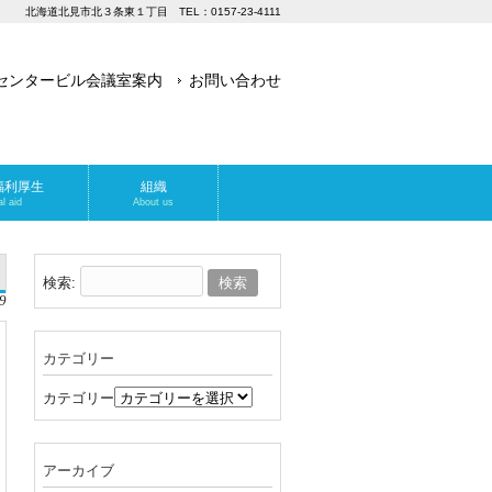
北海道北見市北３条東１丁目 TEL：0157-23-4111
センタービル会議室案内
お問い合わせ
福利厚生
組織
l aid
About us
検索:
9
カテゴリー
カテゴリー
アーカイブ