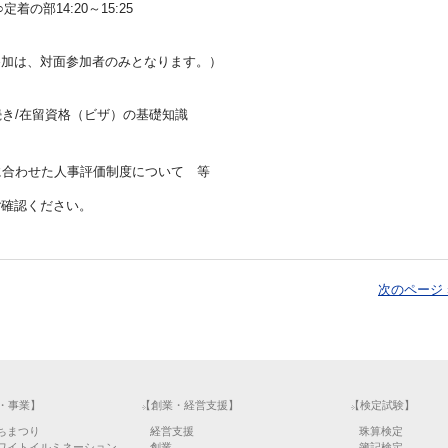
定着の部14:20～15:25
会の参加は、対面参加者のみとなります。）
き/在留資格（ビザ）の基礎知識
に合わせた人事評価制度について 等
ご確認ください。
次のページ 
・事業】
【創業・経営支援】
【検定試験】
ちまつり
経営支援
珠算検定
ワイトイルミネーション
創業
簿記検定