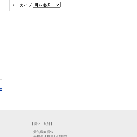
アーカイブ
»
【調査・統計】
景気動向調査
歩行者通行量動態調査