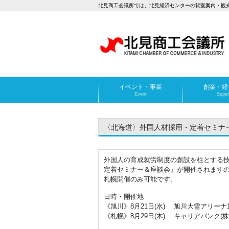
北見商工会議所では、北見経済センターの貸室案内・観
イベント・事業
創業・経
Event
Suppo
〈北海道〉外国人材採用・定着セミナー
外国人の育成就労制度の創設を柱とする
定着セミナー＆座談会』が開催されますの
札幌開催のみ可能です。
日時・開催地
《旭川》8月21日(水) 旭川大雪アリー
《札幌》8月29日(木) キャリアバンク