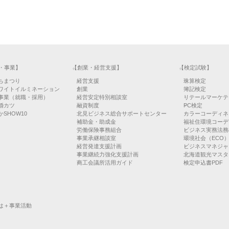
・事業】
【創業・経営支援】
【検定試験】
ちまつり
経営支援
珠算検定
ワイトイルミネーション
創業
簿記検定
事業（就職・採用）
経営安定特別相談室
リテールマーケテ
婚カツ
融資制度
PC検定
SHOW10
北見ビジネス総合サポートセンター
カラーコーディネ
補助金・助成金
福祉住環境コーデ
労働保険事務組合
ビジネス実務法務
事業承継相談室
環境社会（ECO
経営発達支援計画
ビジネスマネジャ
事業継続力強化支援計画
北海道観光マスタ
商工会議所活用ガイド
検定申込書PDF
は＋事業活動