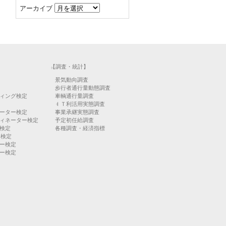
アーカイブ
【調査・統計】
景気動向調査
歩行者通行量動態調査
ィング検定
車輌通行量調査
ＩＴ利活用実態調査
ーター検定
事業承継実態調査
ィネーター検定
予定初任給調査
検定
各種調査・経済指標
）検定
ー検定
ー検定