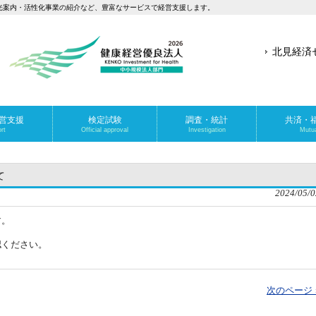
光案内・活性化事業の紹介など、豊富なサービスで経営支援します。
北見経済
営支援
検定試験
調査・統計
共済・
rt
Official approval
Investigation
Mutua
て
2024/05/0
す。
認ください。
次のページ 