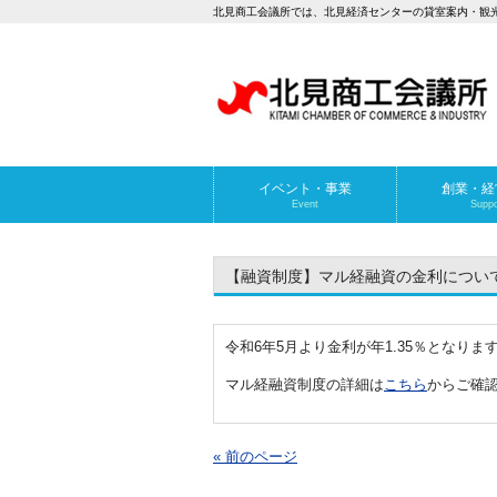
北見商工会議所では、北見経済センターの貸室案内・観
イベント・事業
創業・経
Event
Suppo
【融資制度】マル経融資の金利につい
令和6年5月より金利が年1.35％となりま
マル経融資制度の詳細は
こちら
からご確
« 前のページ