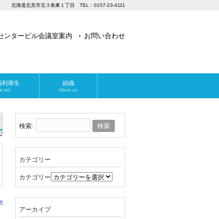
北海道北見市北３条東１丁目 TEL：0157-23-4111
センタービル会議室案内
お問い合わせ
福利厚生
組織
l aid
About us
検索:
2
カテゴリー
カテゴリー
»
アーカイブ