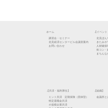
ホーム
【イベント
講習会・セミナー
北見ぼん
北見経済センタービル会議室案内
きたみホ
お問い合わせ
人材確保
街コン・
まちんなか
【共済・福利厚生】
【組織】
ミント共済 定期保険（団体型）
会議所と
特定退職金共済
小規模企業共済