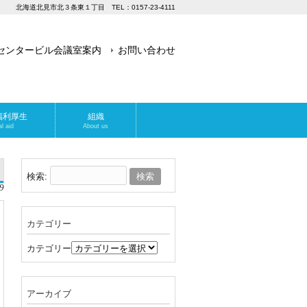
北海道北見市北３条東１丁目 TEL：0157-23-4111
センタービル会議室案内
お問い合わせ
福利厚生
組織
l aid
About us
検索:
9
カテゴリー
カテゴリー
アーカイブ