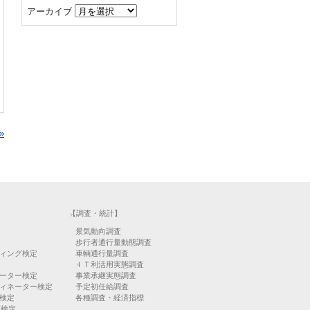
アーカイブ
»
【調査・統計】
景気動向調査
歩行者通行量動態調査
ィング検定
車輌通行量調査
ＩＴ利活用実態調査
ーター検定
事業承継実態調査
ィネーター検定
予定初任給調査
検定
各種調査・経済指標
）検定