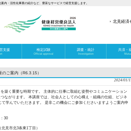
光案内・活性化事業の紹介など、豊富なサービスで経営支援します。
北見経済
営支援
検定試験
調査・統計
共済・
rt
Official approval
Investigation
Mutua
ご案内（R6.3.15）
2024/01/1
を築く重要な時期です。 主体的に仕事に取組む姿勢やコミュニケーション
つながります。 本講座では、社会人としての心構え・組織の仕組、ビジネ
じて学んでいただきます。 是非この機会にご参加くださいますようご案内申
：30
（北見市北3条東1丁目）