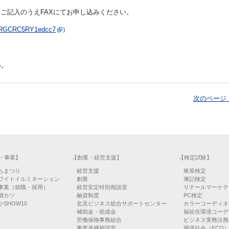
にご記入のうえFAXにてお申し込みください。
4DSRGCRC5RY1edcc7
）
い。
次のページ 
・事業】
【創業・経営支援】
【検定試験】
ちまつり
経営支援
珠算検定
ワイトイルミネーション
創業
簿記検定
事業（就職・採用）
経営安定特別相談室
リテールマーケテ
婚カツ
融資制度
PC検定
SHOW10
北見ビジネス総合サポートセンター
カラーコーディネ
補助金・助成金
福祉住環境コーデ
労働保険事務組合
ビジネス実務法務
事業承継相談室
環境社会（ECO