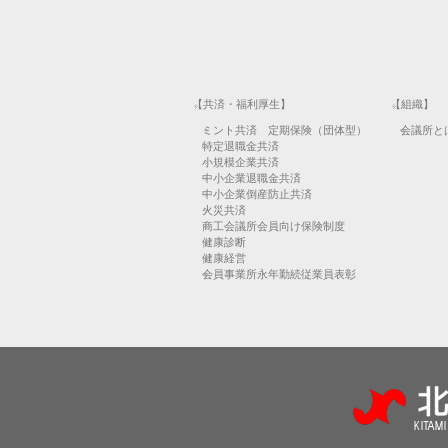
【共済・福利厚生】
【組織】
ミント共済 定期保険（団体型）
会議所と
特定退職金共済
小規模企業共済
中小企業退職金共済
中小企業倒産防止共済
火災共済
商工会議所会員向け保険制度
健康診断
健康経営
会員事業所永年勤続従業員表彰