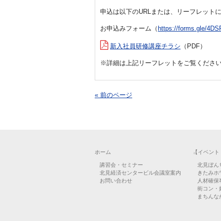
申込は以下のURLまたは、リーフレット
お申込みフォーム（
https://forms.gle/
新入社員研修講座チラシ
（PDF）
※詳細は上記リーフレットをご覧くださ
« 前のページ
ホーム
【イベント
講習会・セミナー
北見ぼん
北見経済センタービル会議室案内
きたみホ
お問い合わせ
人材確保
街コン・
まちんなか