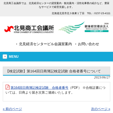
北見商工会議所では、北見経済センターの貸室案内・観光案内・活性化事業の紹介など、豊富
なサービスで経営支援します。
北海道北見市北３条東１丁目 TEL：0157-23-4111
北見経済センタービル会議室案内
お問い合わせ
MENU
【検定試験】第164回日商簿記検定試験 合格者番号について
2023/06/27
第164回日商簿記検定試験 合格者番号
（PDF） ※合格証書につ
いては、日商より届き次第ご連絡いたします。
« 前のページ
次のページ »