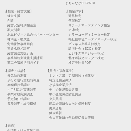
まちんなかSHOW10
【創業・経営支援】
【検定試験】
経営支援
珠算検定
創業
簿記検定
経営安定特別相談室
リテールマーケティング検定
融資制度
PC検定
北見ビジネス総合サポートセンター
カラーコーディネーター検定
補助金・助成金
福祉住環境コーディネーター検定
労働保険事務組合
ビジネス実務法務検定
事業承継相談室
環境社会（ECO）検定
経営発達支援計画
ビジネスマネジャー検定
事業継続力強化支援計画
北海道観光マスター検定
商工会議所活用ガイド
検定申込書PDF
【調査・統計】
【共済・福利厚生】
景気動向調査
ミント共済 定期保険（団体型）
歩行者通行量動態調査
特定退職金共済
車輌通行量調査
小規模企業共済
ＩＴ利活用実態調査
中小企業退職金共済
事業承継実態調査
中小企業倒産防止共済
予定初任給調査
火災共済
各種調査・経済指標
商工会議所会員向け保険制度
健康診断
健康経営
会員事業所永年勤続従業員表彰
【組織】
会議所とは＋事業活動