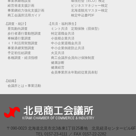
事業承継相談室
環境社会（ECO）検定
経営発達支援計画
ビジネスマネジャー検定
事業継続力強化支援計画
北海道観光マスター検定
商工会議所活用ガイド
検定申込書PDF
【調査・統計】
【共済・福利厚生】
景気動向調査
ミント共済 定期保険（団体型）
歩行者通行量動態調査
特定退職金共済
車輌通行量調査
小規模企業共済
ＩＴ利活用実態調査
中小企業退職金共済
事業承継実態調査
中小企業倒産防止共済
予定初任給調査
火災共済
各種調査・経済指標
商工会議所会員向け保険制度
健康診断
健康経営
会員事業所永年勤続従業員表彰
【組織】
会議所とは＋事業活動
〒090-0023 北海道北見市北3条東1丁目25番地 北見経済センタービル6F
TEL 0157-23-4111 ／ FAX 0157-22-2282