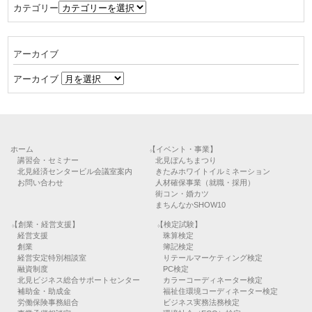
カテゴリー
アーカイブ
アーカイブ
ホーム
【イベント・事業】
講習会・セミナー
北見ぼんちまつり
北見経済センタービル会議室案内
きたみホワイトイルミネーション
お問い合わせ
人材確保事業（就職・採用）
街コン・婚カツ
まちんなかSHOW10
【創業・経営支援】
【検定試験】
経営支援
珠算検定
創業
簿記検定
経営安定特別相談室
リテールマーケティング検定
融資制度
PC検定
北見ビジネス総合サポートセンター
カラーコーディネーター検定
補助金・助成金
福祉住環境コーディネーター検定
労働保険事務組合
ビジネス実務法務検定