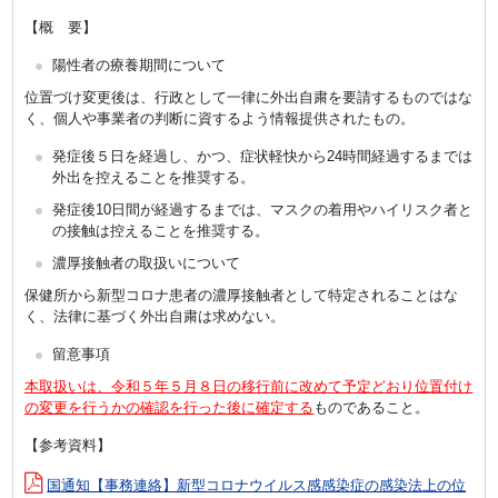
【概 要】
陽性者の療養期間について
位置づけ変更後は、行政として一律に外出自粛を要請するものではな
く、個人や事業者の判断に資するよう情報提供されたもの。
発症後５日を経過し、かつ、症状軽快から24時間経過するまでは
外出を控えることを推奨する。
発症後10日間が経過するまでは、マスクの着用やハイリスク者と
の接触は控えることを推奨する。
濃厚接触者の取扱いについて
保健所から新型コロナ患者の濃厚接触者として特定されることはな
く、法律に基づく外出自粛は求めない。
留意事項
本取扱いは、令和５年５月８日の移行前に改めて予定どおり位置付け
の変更を行うかの確認を行った後に確定する
ものであること。
【参考資料】
国通知【事務連絡】新型コロナウイルス感感染症の感染法上の位