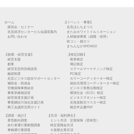
ホーム
【イベント・事業】
講習会・セミナー
北見ぼんちまつり
北見経済センタービル会議室案内
きたみホワイトイルミネーション
お問い合わせ
人材確保事業（就職・採用）
街コン・婚カツ
まちんなかSHOW10
【創業・経営支援】
【検定試験】
経営支援
珠算検定
創業
簿記検定
経営安定特別相談室
リテールマーケティング検定
融資制度
PC検定
北見ビジネス総合サポートセンター
カラーコーディネーター検定
補助金・助成金
福祉住環境コーディネーター検定
労働保険事務組合
ビジネス実務法務検定
事業承継相談室
環境社会（ECO）検定
経営発達支援計画
ビジネスマネジャー検定
事業継続力強化支援計画
北海道観光マスター検定
商工会議所活用ガイド
検定申込書PDF
【調査・統計】
【共済・福利厚生】
景気動向調査
ミント共済 定期保険（団体型）
歩行者通行量動態調査
特定退職金共済
車輌通行量調査
小規模企業共済