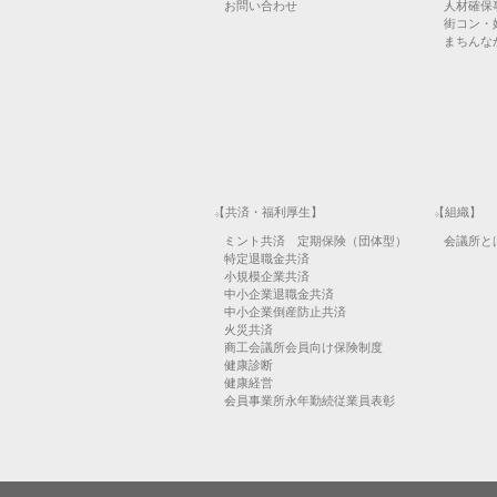
お問い合わせ
人材確保
街コン・
まちんなか
【共済・福利厚生】
【組織】
ミント共済 定期保険（団体型）
会議所と
特定退職金共済
小規模企業共済
中小企業退職金共済
中小企業倒産防止共済
火災共済
商工会議所会員向け保険制度
健康診断
健康経営
会員事業所永年勤続従業員表彰