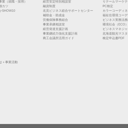
事業（就職・採用）
経営安定特別相談室
リテールマーケテ
婚カツ
融資制度
PC検定
SHOW10
北見ビジネス総合サポートセンター
カラーコーディネ
補助金・助成金
福祉住環境コーデ
労働保険事務組合
ビジネス実務法務
事業承継相談室
環境社会（ECO
経営発達支援計画
ビジネスマネジャ
事業継続力強化支援計画
北海道観光マスタ
商工会議所活用ガイド
検定申込書PDF
は＋事業活動