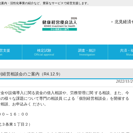
光案内・活性化事業の紹介など、豊富なサービスで経営支援します。
北見経済
営支援
検定試験
調査・統計
共済・
rt
Official approval
Investigation
Mutua
営相談会のご案内（R4.12.9）
2022/11/2
金や設備導入に関る資金の借入相談や、労務管理に関 する相談、また、今
の様々な課題について専門の相談員 による「個別経営相談会」を開催する
相談、お申込みく ださい。
００～１６：００
北３条東１丁目２）