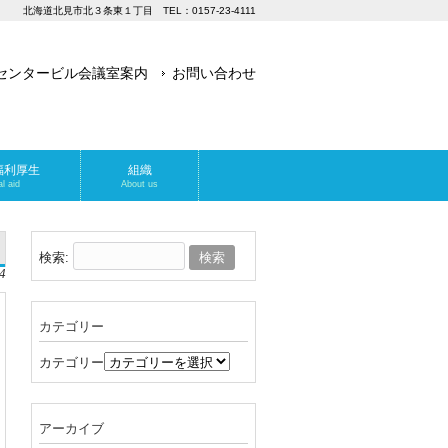
北海道北見市北３条東１丁目 TEL：0157-23-4111
センタービル会議室案内
お問い合わせ
福利厚生
組織
l aid
About us
検索:
4
カテゴリー
カテゴリー
アーカイブ