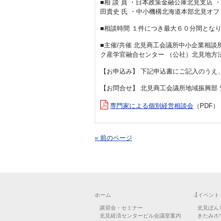
■相 談 員 ・日本政策金融公庫北見支店
田貴史 氏 ・中小機構北海道本部北見オ
■相談時間 １件につき最大６０分間とな
■主催/共催 北見商工会議所中小企業相
ク産学官融合センター （公社）北見地方
【お申込み】 下記申込書にご記入のうえ
【お問合せ】 北見商工会議所地域振興部 
専門家による個別経営相談会
（PDF）
« 前のページ
ホーム
【イベント
講習会・セミナー
北見ぼん
北見経済センタービル会議室案内
きたみホ