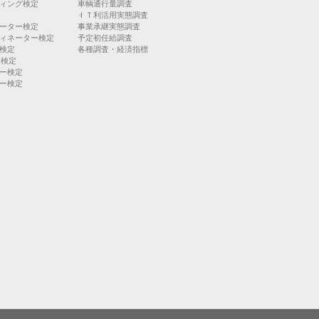
ィング検定
車輌通行量調査
ＩＴ利活用実態調査
ーター検定
事業承継実態調査
ィネーター検定
予定初任給調査
検定
各種調査・経済指標
）検定
ー検定
ー検定