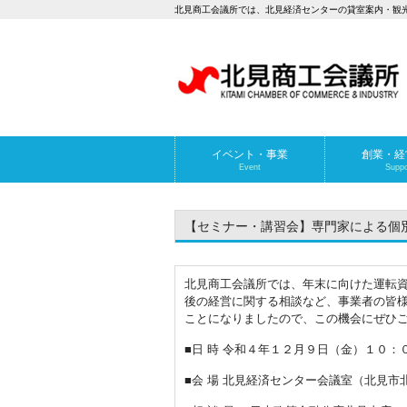
北見商工会議所では、北見経済センターの貸室案内・観
イベント・事業
創業・経
Event
Suppo
【セミナー・講習会】専門家による個別経
北見商工会議所では、年末に向けた運転資
後の経営に関する相談など、事業者の皆様
ことになりましたので、この機会にぜひご
■日 時 令和４年１２月９日（金）１０：
■会 場 北見経済センター会議室（北見市