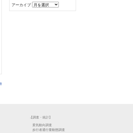
アーカイブ
»
【調査・統計】
景気動向調査
歩行者通行量動態調査