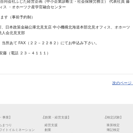
 ・合同会社ふじた経営企画（中小企業診断士・社会保険労務士） 代表社員 藤
フィス ・オホーツク産学官融合センター
ります（事前予約制）
談所、日本政策金融公庫北見支店 中小機構北海道本部北見オフィス、オホーツ
法人会北見支部
、当所あて FAX（２２－２２８２）にてお申込み下さい。
安藤（電話 ２３－４１１１）
次のページ 
・事業】
【創業・経営支援】
【検定試験】
ちまつり
経営支援
珠算検定
ワイトイルミネーション
創業
簿記検定