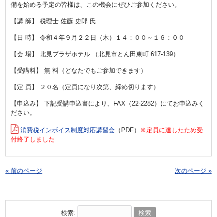
備を始める予定の皆様は、この機会にぜひご参加ください。
【講 師】 税理士 佐藤 史郎 氏
【日 時】 令和４年９月２２日（木）１４：００～１６：００
【会 場】 北見プラザホテル （北見市とん田東町 617-139）
【受講料】 無 料（どなたでもご参加できます）
【定 員】 ２０名（定員になり次第、締め切ります）
【申込み】 下記受講申込書により、FAX（22-2282）にてお申込みく
ださい。
消費税インボイス制度対応講習会
（PDF）
※定員に達したため受
付終了しました
« 前のページ
次のページ »
検索: