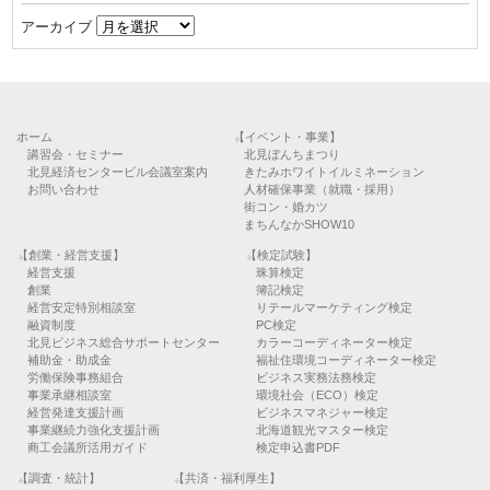
アーカイブ
ホーム
【イベント・事業】
講習会・セミナー
北見ぼんちまつり
北見経済センタービル会議室案内
きたみホワイトイルミネーション
お問い合わせ
人材確保事業（就職・採用）
街コン・婚カツ
まちんなかSHOW10
【創業・経営支援】
【検定試験】
経営支援
珠算検定
創業
簿記検定
経営安定特別相談室
リテールマーケティング検定
融資制度
PC検定
北見ビジネス総合サポートセンター
カラーコーディネーター検定
補助金・助成金
福祉住環境コーディネーター検定
労働保険事務組合
ビジネス実務法務検定
事業承継相談室
環境社会（ECO）検定
経営発達支援計画
ビジネスマネジャー検定
事業継続力強化支援計画
北海道観光マスター検定
商工会議所活用ガイド
検定申込書PDF
【調査・統計】
【共済・福利厚生】