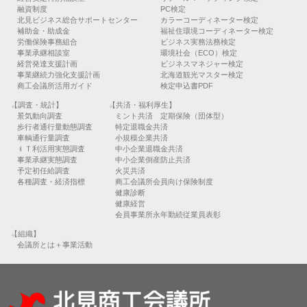
融資制度
PC検定
北見ビジネス総合サポートセンター
カラーコーディネーター検定
補助金・助成金
福祉住環境コーディネーター検定
労働保険事務組合
ビジネス実務法務検定
事業承継相談室
環境社会（ECO）検定
経営発達支援計画
ビジネスマネジャー検定
事業継続力強化支援計画
北海道観光マスター検定
商工会議所活用ガイド
検定申込書PDF
【調査・統計】
【共済・福利厚生】
景気動向調査
ミント共済 定期保険（団体型）
歩行者通行量動態調査
特定退職金共済
車輌通行量調査
小規模企業共済
ＩＴ利活用実態調査
中小企業退職金共済
事業承継実態調査
中小企業倒産防止共済
予定初任給調査
火災共済
各種調査・経済指標
商工会議所会員向け保険制度
健康診断
健康経営
会員事業所永年勤続従業員表彰
【組織】
会議所とは＋事業活動