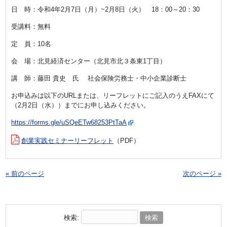
日 時：令和4年2月7日（月）~2月8日（火） 18：00～20：30
受講料：無料
定 員：10名
会 場：北見経済センター（北見市北３条東1丁目
）
講 師：藤田 貴史 氏 社会保険労務士・中小企業診断士
お申込みは以下のURLまたは、リーフレットにご記入のうえFAXにて
（2月2日（水））までにお申し込みください。
https://forms.gle/uSQeETw68253PtTaA
創業実践セミナーリーフレット
（PDF）
« 前のページ
次のページ »
検索: