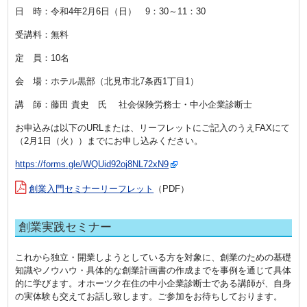
日 時：令和4年2月6日（日） 9：30～11：30
受講料：無料
定 員：10名
会 場：ホテル黒部（北見市北7条西1丁目1
）
講 師：藤田 貴史 氏 社会保険労務士・中小企業診断士
お申込みは以下のURLまたは、リーフレットにご記入のうえFAXにて
（2月1日（火））までにお申し込みください。
https://forms.gle/WQUid92oj8NL72xN9
創業入門セミナーリーフレット
（PDF）
創業実践セミナー
これから独立・開業しようとしている方を対象に、創業のための基礎
知識やノウハウ・具体的な創業計画書の作成までを事例を通じて具体
的に学びます。オホーツク在住の中小企業診断士である講師が、自身
の実体験も交えてお話し致します。ご参加をお待ちしております。