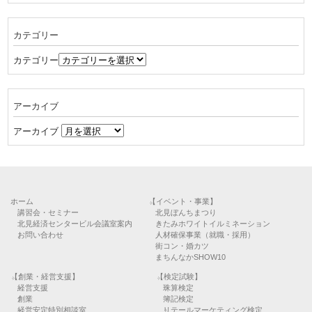
カテゴリー
カテゴリー
アーカイブ
アーカイブ
ホーム
【イベント・事業】
講習会・セミナー
北見ぼんちまつり
北見経済センタービル会議室案内
きたみホワイトイルミネーション
お問い合わせ
人材確保事業（就職・採用）
街コン・婚カツ
まちんなかSHOW10
【創業・経営支援】
【検定試験】
経営支援
珠算検定
創業
簿記検定
経営安定特別相談室
リテールマーケティング検定