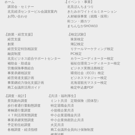
ホーム
【イベント・事業】
講習会・セミナー
北見ぼんちまつり
北見経済センタービル会議室案内
きたみホワイトイルミネーション
お問い合わせ
人材確保事業（就職・採用）
街コン・婚カツ
まちんなかSHOW10
【創業・経営支援】
【検定試験】
経営支援
珠算検定
創業
簿記検定
経営安定特別相談室
リテールマーケティング検定
融資制度
PC検定
北見ビジネス総合サポートセンター
カラーコーディネーター検定
補助金・助成金
福祉住環境コーディネーター検定
労働保険事務組合
ビジネス実務法務検定
事業承継相談室
環境社会（ECO）検定
経営発達支援計画
ビジネスマネジャー検定
事業継続力強化支援計画
北海道観光マスター検定
商工会議所活用ガイド
検定申込書PDF
【調査・統計】
【共済・福利厚生】
景気動向調査
ミント共済 定期保険（団体型）
歩行者通行量動態調査
特定退職金共済
車輌通行量調査
小規模企業共済
ＩＴ利活用実態調査
中小企業退職金共済
事業承継実態調査
中小企業倒産防止共済
予定初任給調査
火災共済
各種調査・経済指標
商工会議所会員向け保険制度
健康診断