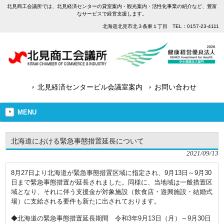
北見商工会議所では、北見経済センターの貸室案内・観光案内・活性化事業の紹介など、豊富
なサービスで経営支援します。
北海道北見市北３条東１丁目 TEL：0157-23-4111
北見経済センタービル会議室案内
お問い合わせ
MENU
北海道における緊急事態措置延長について
2021/09/13
8月27日より北海道が緊急事態措置区域に指定され、9月13日～9月30
日まで緊急事態措置が延長されました。同様に、当地域は一般措置区
域となり、それに伴う支援金が対象施設（飲食店・遊興施設・結婚式
場）に支給される要件も新たに出されております。
◆北海道の緊急事態措置延長期間 令和3年9月13日（月）～9月30日