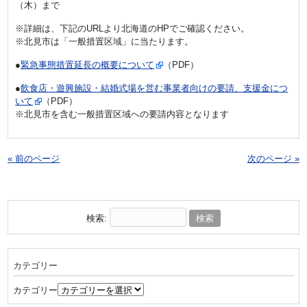
（木）まで
※詳細は、下記のURLより北海道のHPでご確認ください。
※北見市は「一般措置区域」に当たります。
●
緊急事態措置延長の概要について
（PDF）
●
飲食店・遊興施設・結婚式場を営む事業者向けの要請、支援金につ
いて
（PDF）
※北見市を含む一般措置区域への要請内容となります
« 前のページ
次のページ »
検索:
カテゴリー
カテゴリー