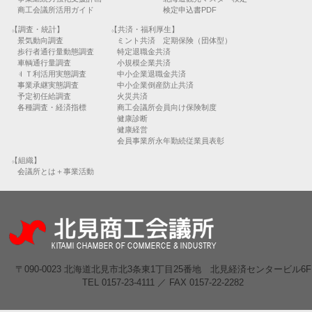
商工会議所活用ガイド
検定申込書PDF
【調査・統計】
【共済・福利厚生】
景気動向調査
ミント共済 定期保険（団体型）
歩行者通行量動態調査
特定退職金共済
車輌通行量調査
小規模企業共済
ＩＴ利活用実態調査
中小企業退職金共済
事業承継実態調査
中小企業倒産防止共済
予定初任給調査
火災共済
各種調査・経済指標
商工会議所会員向け保険制度
健康診断
健康経営
会員事業所永年勤続従業員表彰
【組織】
会議所とは＋事業活動
〒090-0023 北海道北見市北3条東1丁目25番地 北見経済センタービル6F
TEL 0157-23-4111 ／ FAX 0157-22-2282