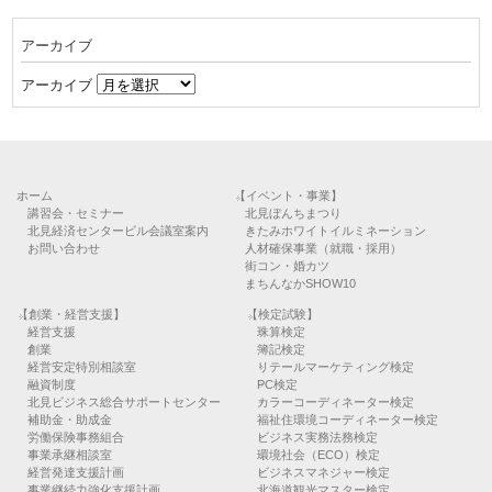
アーカイブ
アーカイブ
ホーム
【イベント・事業】
講習会・セミナー
北見ぼんちまつり
北見経済センタービル会議室案内
きたみホワイトイルミネーション
お問い合わせ
人材確保事業（就職・採用）
街コン・婚カツ
まちんなかSHOW10
【創業・経営支援】
【検定試験】
経営支援
珠算検定
創業
簿記検定
経営安定特別相談室
リテールマーケティング検定
融資制度
PC検定
北見ビジネス総合サポートセンター
カラーコーディネーター検定
補助金・助成金
福祉住環境コーディネーター検定
労働保険事務組合
ビジネス実務法務検定
事業承継相談室
環境社会（ECO）検定
経営発達支援計画
ビジネスマネジャー検定
事業継続力強化支援計画
北海道観光マスター検定