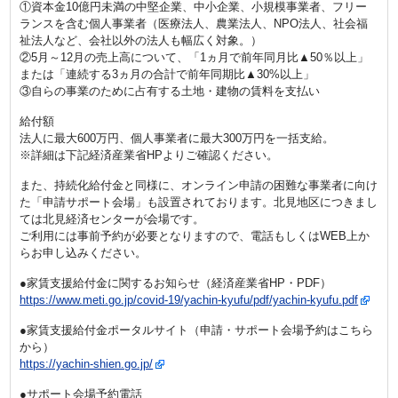
①資本金10億円未満の中堅企業、中小企業、小規模事業者、フリー
ランスを含む個人事業者（医療法人、農業法人、NPO法人、社会福
祉法人など、会社以外の法人も幅広く対象。）
②5月～12月の売上高について、「1ヵ月で前年同月比▲50％以上」
または「連続する3ヵ月の合計で前年同期比▲30%以上」
③自らの事業のために占有する土地・建物の賃料を支払い
給付額
法人に最大600万円、個人事業者に最大300万円を一括支給。
※詳細は下記経済産業省HPよりご確認ください。
また、持続化給付金と同様に、オンライン申請の困難な事業者に向け
た「申請サポート会場」も設置されております。北見地区につきまし
ては北見経済センターが会場です。
ご利用には事前予約が必要となりますので、電話もしくはWEB上か
らお申し込みください。
●家賃支援給付金に関するお知らせ（経済産業省HP・PDF）
https://www.meti.go.jp/covid-19/yachin-kyufu/pdf/yachin-kyufu.pdf
●家賃支援給付金ポータルサイト（申請・サポート会場予約はこちら
から）
https://yachin-shien.go.jp/
●サポート会場予約電話