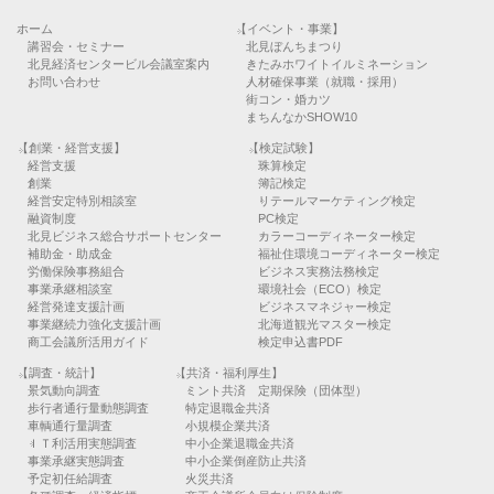
ホーム
【イベント・事業】
講習会・セミナー
北見ぼんちまつり
北見経済センタービル会議室案内
きたみホワイトイルミネーション
お問い合わせ
人材確保事業（就職・採用）
街コン・婚カツ
まちんなかSHOW10
【創業・経営支援】
【検定試験】
経営支援
珠算検定
創業
簿記検定
経営安定特別相談室
リテールマーケティング検定
融資制度
PC検定
北見ビジネス総合サポートセンター
カラーコーディネーター検定
補助金・助成金
福祉住環境コーディネーター検定
労働保険事務組合
ビジネス実務法務検定
事業承継相談室
環境社会（ECO）検定
経営発達支援計画
ビジネスマネジャー検定
事業継続力強化支援計画
北海道観光マスター検定
商工会議所活用ガイド
検定申込書PDF
【調査・統計】
【共済・福利厚生】
景気動向調査
ミント共済 定期保険（団体型）
歩行者通行量動態調査
特定退職金共済
車輌通行量調査
小規模企業共済
ＩＴ利活用実態調査
中小企業退職金共済
事業承継実態調査
中小企業倒産防止共済
予定初任給調査
火災共済