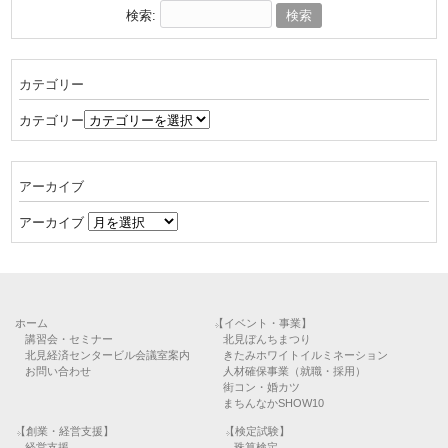
検索:
カテゴリー
カテゴリー
アーカイブ
アーカイブ
ホーム
【イベント・事業】
講習会・セミナー
北見ぼんちまつり
北見経済センタービル会議室案内
きたみホワイトイルミネーション
お問い合わせ
人材確保事業（就職・採用）
街コン・婚カツ
まちんなかSHOW10
【創業・経営支援】
【検定試験】
経営支援
珠算検定