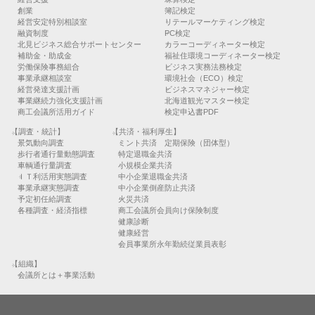
創業
簿記検定
経営安定特別相談室
リテールマーケティング検定
融資制度
PC検定
北見ビジネス総合サポートセンター
カラーコーディネーター検定
補助金・助成金
福祉住環境コーディネーター検定
労働保険事務組合
ビジネス実務法務検定
事業承継相談室
環境社会（ECO）検定
経営発達支援計画
ビジネスマネジャー検定
事業継続力強化支援計画
北海道観光マスター検定
商工会議所活用ガイド
検定申込書PDF
【調査・統計】
【共済・福利厚生】
景気動向調査
ミント共済 定期保険（団体型）
歩行者通行量動態調査
特定退職金共済
車輌通行量調査
小規模企業共済
ＩＴ利活用実態調査
中小企業退職金共済
事業承継実態調査
中小企業倒産防止共済
予定初任給調査
火災共済
各種調査・経済指標
商工会議所会員向け保険制度
健康診断
健康経営
会員事業所永年勤続従業員表彰
【組織】
会議所とは＋事業活動