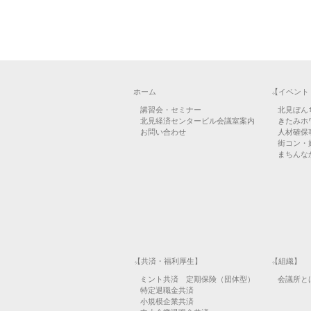
ホーム
【イベント
講習会・セミナー
北見ぼん
北見経済センタービル会議室案内
きたみホ
お問い合わせ
人材確保
街コン・
まちんなか
【共済・福利厚生】
【組織】
ミント共済 定期保険（団体型）
会議所と
特定退職金共済
小規模企業共済