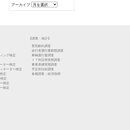
アーカイブ
【調査・統計】
景気動向調査
歩行者通行量動態調査
ィング検定
車輌通行量調査
ＩＴ利活用実態調査
ーター検定
事業承継実態調査
ィネーター検定
予定初任給調査
検定
各種調査・経済指標
）検定
ー検定
ー検定