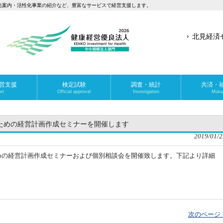
光案内・活性化事業の紹介など、豊富なサービスで経営支援します。
北見経済
営支援
検定試験
調査・統計
共済・
rt
Official approval
Investigation
Mutua
ための経営計画作成セミナーを開催します
2019/01/2
めの経営計画作成セミナーおよび個別相談会を開催致します。下記より詳細
次のページ 