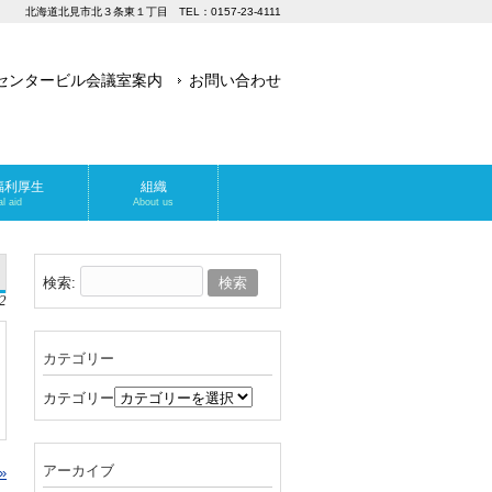
北海道北見市北３条東１丁目 TEL：0157-23-4111
センタービル会議室案内
お問い合わせ
福利厚生
組織
l aid
About us
検索:
2
カテゴリー
カテゴリー
アーカイブ
»