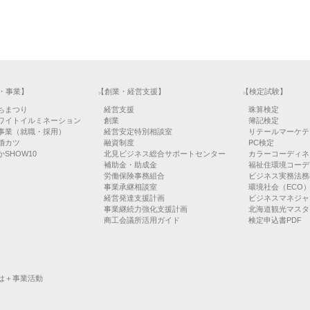
・事業】
【創業・経営支援】
【検定試験】
ちまつり
経営支援
珠算検定
ワイトイルミネーション
創業
簿記検定
事業（就職・採用）
経営安定特別相談室
リテールマーケテ
婚カツ
融資制度
PC検定
SHOW10
北見ビジネス総合サポートセンター
カラーコーディネ
補助金・助成金
福祉住環境コーデ
労働保険事務組合
ビジネス実務法務
事業承継相談室
環境社会（ECO
経営発達支援計画
ビジネスマネジャ
事業継続力強化支援計画
北海道観光マスタ
商工会議所活用ガイド
検定申込書PDF
は＋事業活動