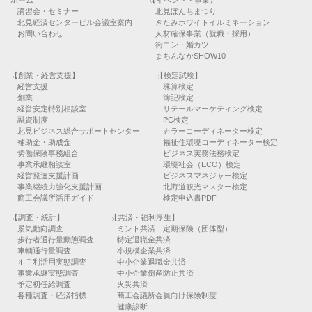
ホーム
【イベント・事業】
講習会・セミナー
北見ぼんちまつり
北見経済センタービル会議室案内
きたみホワイトイルミネーション
お問い合わせ
人材確保事業（就職・採用）
街コン・婚カツ
まちんなかSHOW10
【創業・経営支援】
【検定試験】
経営支援
珠算検定
創業
簿記検定
経営安定特別相談室
リテールマーケティング検定
融資制度
PC検定
北見ビジネス総合サポートセンター
カラーコーディネーター検定
補助金・助成金
福祉住環境コーディネーター検定
労働保険事務組合
ビジネス実務法務検定
事業承継相談室
環境社会（ECO）検定
経営発達支援計画
ビジネスマネジャー検定
事業継続力強化支援計画
北海道観光マスター検定
商工会議所活用ガイド
検定申込書PDF
【調査・統計】
【共済・福利厚生】
景気動向調査
ミント共済 定期保険（団体型）
歩行者通行量動態調査
特定退職金共済
車輌通行量調査
小規模企業共済
ＩＴ利活用実態調査
中小企業退職金共済
事業承継実態調査
中小企業倒産防止共済
予定初任給調査
火災共済
各種調査・経済指標
商工会議所会員向け保険制度
健康診断